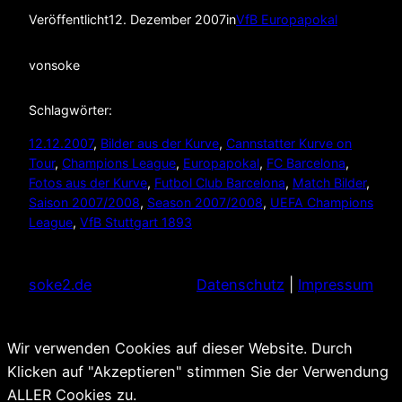
Veröffentlicht
12. Dezember 2007
in
VfB Europapokal
von
soke
Schlagwörter:
12.12.2007
, 
Bilder aus der Kurve
, 
Cannstatter Kurve on
Tour
, 
Champions League
, 
Europapokal
, 
FC Barcelona
, 
Fotos aus der Kurve
, 
Futbol Club Barcelona
, 
Match Bilder
, 
Saison 2007/2008
, 
Season 2007/2008
, 
UEFA Champions
League
, 
VfB Stuttgart 1893
soke2.de
Datenschutz
|
Impressum
Wir verwenden Cookies auf dieser Website. Durch
Klicken auf "Akzeptieren" stimmen Sie der Verwendung
ALLER Cookies zu.