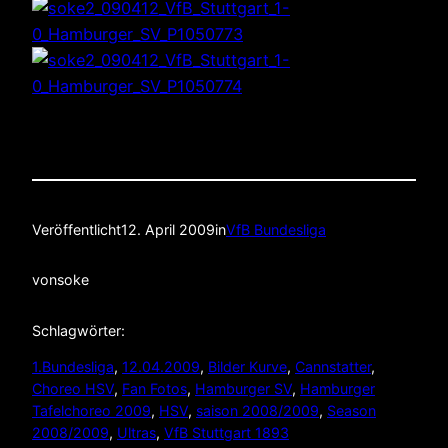
Veröffentlicht
12. April 2009
in
VfB Bundesliga
von
soke
Schlagwörter:
1.Bundesliga
, 
12.04.2009
, 
Bilder Kurve
, 
Cannstatter
, 
Choreo HSV
, 
Fan Fotos
, 
Hamburger SV
, 
Hamburger
Tafelchoreo 2009
, 
HSV
, 
saison 2008/2009
, 
Season
2008/2009
, 
Ultras
, 
VfB Stuttgart 1893