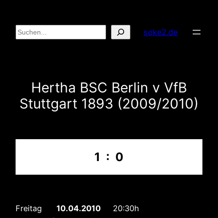
Zum
Inhalt
Suchen
soke2.de
springen
Hertha BSC Berlin v VfB
Stuttgart 1893 (2009/2010)
1 : 0
Freitag
10.04.2010
20:30h