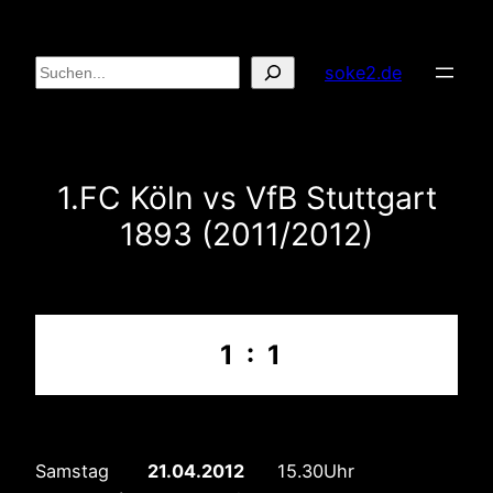
Zum
Inhalt
Suchen
soke2.de
springen
1.FC Köln vs VfB Stuttgart
1893 (2011/2012)
1 : 1
Samstag
21.04.2012
15.30Uhr