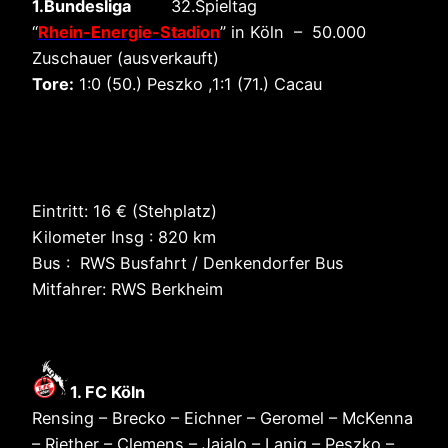
1.Bundesliga
32.Spieltag
“
Rhein-Energie-Stadion
” in Köln – 50.000
Zuschauer (ausverkauft)
Tore:
1:0 (50.) Peszko ,1:1 (71.) Cacau
Eintritt: 16 € (Stehplatz)
Kilometer Insg : 820 km
Bus : RWS Busfahrt / Denkendorfer Bus
Mitfahrer: RWS Berkheim
1. FC Köln
Rensing – Brecko – Eichner – Geromel – McKenna
– Riether – Clemens – Jajalo – Lanig – Peszko –