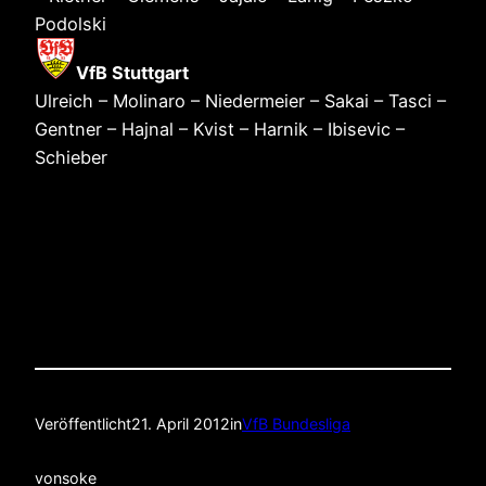
Podolski
VfB Stuttgart
Ulreich – Molinaro – Niedermeier – Sakai – Tasci –
Gentner – Hajnal – Kvist – Harnik – Ibisevic –
Schieber
Veröffentlicht
21. April 2012
in
VfB Bundesliga
von
soke