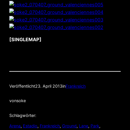
[SINGLEMAP]
Veröffentlicht
23. April 2013
in
Frankreich
von
soke
Schlagwörter:
Arena
, 
Estadio
, 
Frankreich
, 
Ground
, 
Lane
, 
Park
, 