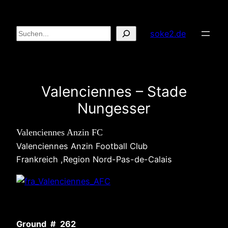
Zum
Inhalt
Suchen
soke2.de
springen
Valenciennes – Stade
Nungesser
Valenciennes Anzin FC
Valenciennes Anzin Football Club
Frankreich ,Region Nord-Pas-de-Calais
Ground # 262