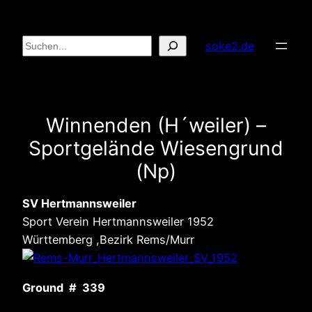
Zum
Inhalt
Suchen
soke2.de
springen
Winnenden (H´weiler) –
Sportgelände Wiesengrund
(Np)
SV Hertmannsweiler
Sport Verein Hertmannsweiler 1952
Württemberg ,Bezirk Rems/Murr
Ground # 339