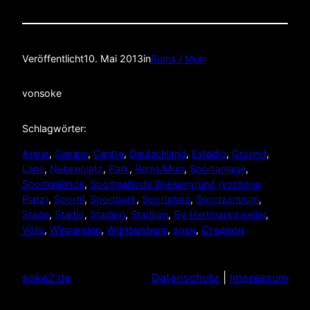
Veröffentlicht
10. Mai 2013
in
Rems / Murr
von
soke
Schlagwörter:
Arena
, 
Campo
, 
Centre
, 
Deutschland
, 
Estadio
, 
Ground
, 
Lane
, 
Nebenplatz
, 
Park
, 
Rems/Murr
, 
Sportanlage
, 
Sportgelände
, 
Sportgelände Wiesengrund (vorderer
Platz)
, 
Sportif
, 
Sportpark
, 
Sportplatz
, 
Sportzentrum
, 
Stade
, 
Stadio
, 
Stadion
, 
Stadium
, 
SV Hertmannsweiler
, 
Völlu
, 
Winnenden
, 
Württemberg
, 
арен
, 
Стадион
soke2.de
Datenschutz
|
Impressum