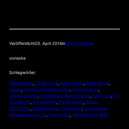
Veröffentlicht
20. April 2014
in
VfB Bundesliga
von
soke
Schlagwörter:
1.Bundesliga
, 
20.04.2014
, 
Adam Szalai
, 
Bilder Kurve
, 
Cacau
, 
Choreo Schwabensturm
, 
Choreo Ultras
, 
Choreographie
, 
Doppelpack Martin Harnik
, 
Fan Fotos
, 
FC
Schalke 04
, 
Kurvenbilder
, 
Martin harnik
, 
Saison
2013/2014
, 
Schiedsrichter Günter Perl
, 
Spruchband
Schwabensturm 02
, 
Torschütze
, 
VfB Stuttgart 1893