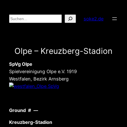
Zum
Inhalt
Suchen
soke2.de
springen
Olpe – Kreuzberg-Stadion
SpVg Olpe
Spielvereinigung Olpe e.V. 1919
Westfalen, Bezirk Arnsberg
Ground # —
Kreuzberg-Stadion