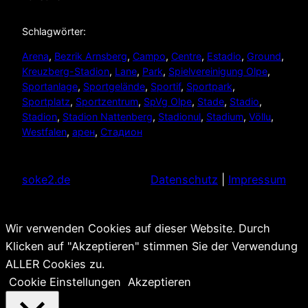
Schlagwörter:
Arena
, 
Bezrik Arnsberg
, 
Campo
, 
Centre
, 
Estadio
, 
Ground
, 
Kreuzberg-Stadion
, 
Lane
, 
Park
, 
Spielvereinigung Olpe
, 
Sportanlage
, 
Sportgelände
, 
Sportif
, 
Sportpark
, 
Sportplatz
, 
Sportzentrum
, 
SpVg Olpe
, 
Stade
, 
Stadio
, 
Stadion
, 
Stadion Nattenberg
, 
Stadionul
, 
Stadium
, 
Völlu
, 
Westfalen
, 
арен
, 
Стадион
soke2.de
Datenschutz
|
Impressum
Wir verwenden Cookies auf dieser Website. Durch
Klicken auf "Akzeptieren" stimmen Sie der Verwendung
ALLER Cookies zu.
Cookie Einstellungen
Akzeptieren