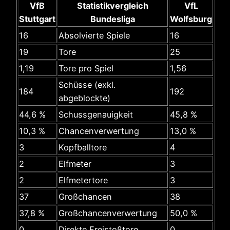
VfB
Statistikvergleich
VfL
Stuttgart
Bundesliga
Wolfsburg
16
Absolvierte Spiele
16
19
Tore
25
1,19
Tore pro Spiel
1,56
Schüsse (exkl.
184
192
abgeblockte)
44,6 %
Schussgenauigkeit
45,8 %
10,3 %
Chancenverwertung
13,0 %
3
Kopfballtore
4
2
Elfmeter
3
2
Elfmetertore
3
37
Großchancen
38
37,8 %
Großchancenverwertung
50,0 %
0
Direkte Freistoßtore
0