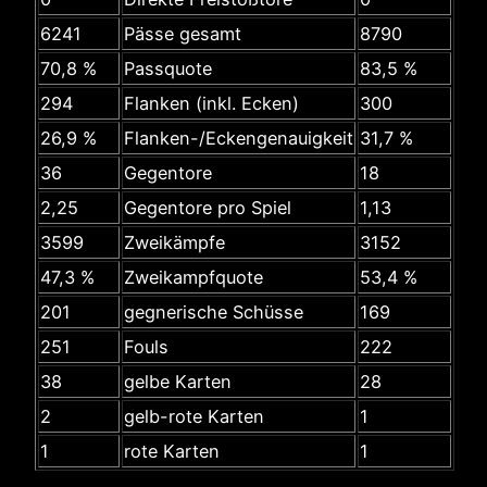
6241
Pässe gesamt
8790
70,8 %
Passquote
83,5 %
294
Flanken (inkl. Ecken)
300
26,9 %
Flanken-/Eckengenauigkeit
31,7 %
36
Gegentore
18
2,25
Gegentore pro Spiel
1,13
3599
Zweikämpfe
3152
47,3 %
Zweikampfquote
53,4 %
201
gegnerische Schüsse
169
251
Fouls
222
38
gelbe Karten
28
2
gelb-rote Karten
1
1
rote Karten
1