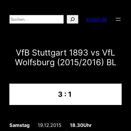
Zum
Inhalt
Suchen
soke2.de
springen
VfB Stuttgart 1893 vs VfL
Wolfsburg (2015/2016) BL
3 : 1
Samstag
19.12.2015
18.30Uhr