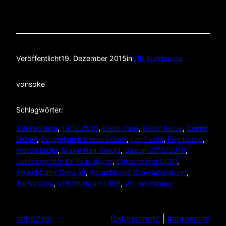
Veröffentlicht
19. Dezember 2015
in
VfB Bundesliga
von
soke
Schlagwörter:
1.Bundesliga
, 
19.12.2015
, 
Bilder Fans
, 
Bilder Kurve
, 
Daniel
Didavi
, 
Doppelpack Daniel Didavi
, 
Fan Fotos
, 
Filip Kostic
, 
Match Bilder
, 
Maximilian Arnold
, 
Saison 2015/2016
, 
Schiedsrichter Dr. Felix Brych
, 
Spruchband CC97
, 
Spruchband Crew36
, 
Spruchband Schwabensturm
, 
Torschütze
, 
VfB Stuttgart 1893
, 
VfL Wolfsburg
soke2.de
Datenschutz
|
Impressum