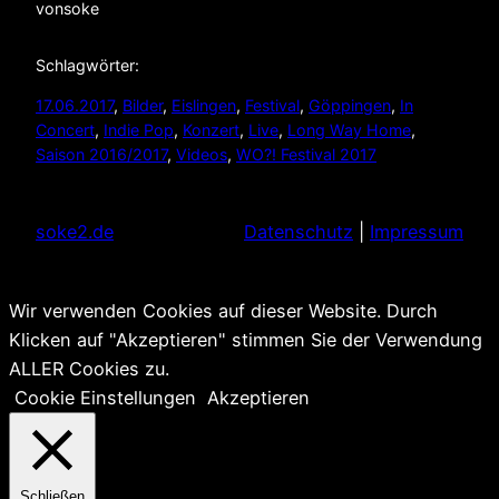
von
soke
Schlagwörter:
17.06.2017
, 
Bilder
, 
Eislingen
, 
Festival
, 
Göppingen
, 
In
Concert
, 
Indie Pop
, 
Konzert
, 
Live
, 
Long Way Home
, 
Saison 2016/2017
, 
Videos
, 
WO?! Festival 2017
soke2.de
Datenschutz
|
Impressum
Wir verwenden Cookies auf dieser Website. Durch
Klicken auf "Akzeptieren" stimmen Sie der Verwendung
ALLER Cookies zu.
Cookie Einstellungen
Akzeptieren
Schließen