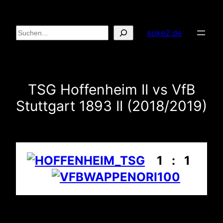
Zum
Inhalt
Suchen
soke2.de
springen
TSG Hoffenheim II vs VfB
Stuttgart 1893 II (2018/2019)
1 : 1