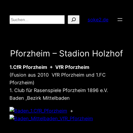
Zum
Inhalt
Suchen
soke2.de
springen
Pforzheim – Stadion Holzhof
1.CfR Pforzheim + VfR Pforzheim
(Fusion aus 2010 VfR Pforzheim und 1.FC
Pforzheim)
1. Club für Rasenspiele Pforzheim 1896 e.V.
Baden ,Bezirk Mittelbaden
+