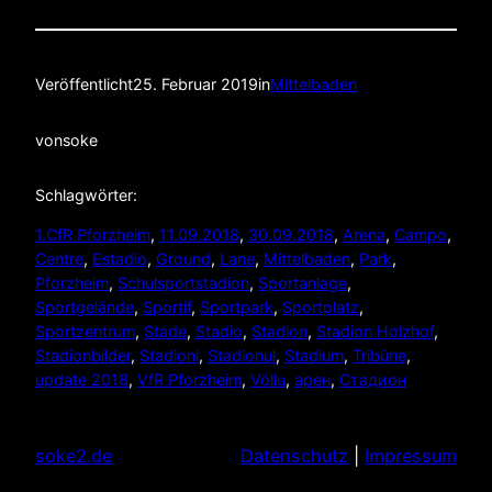
Veröffentlicht
25. Februar 2019
in
Mittelbaden
von
soke
Schlagwörter:
1.CfR Pforzheim
, 
11.09.2018
, 
30.09.2018
, 
Arena
, 
Campo
, 
Centre
, 
Estadio
, 
Ground
, 
Lane
, 
Mittelbaden
, 
Park
, 
Pforzheim
, 
Schulsportstadion
, 
Sportanlage
, 
Sportgelände
, 
Sportif
, 
Sportpark
, 
Sportplatz
, 
Sportzentrum
, 
Stade
, 
Stadio
, 
Stadion
, 
Stadion Holzhof
, 
Stadionbilder
, 
Stadioni
, 
Stadionul
, 
Stadium
, 
Tribüne
, 
update 2018
, 
VfR Pforzheim
, 
Völlu
, 
арен
, 
Стадион
soke2.de
Datenschutz
|
Impressum