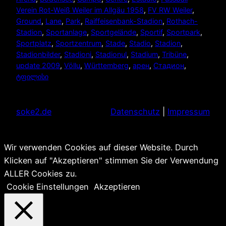
Verein Rot-Weiß Weiler im Allgäu 1958
, 
FV RW Weiler
, 
Ground
, 
Lane
, 
Park
, 
Raiffeisenbank-Stadion
, 
Rothach-
Stadion
, 
Sportanlage
, 
Sportgelände
, 
Sportif
, 
Sportpark
, 
Sportplatz
, 
Sportzentrum
, 
Stade
, 
Stadio
, 
Stadion
, 
Stadionbilder
, 
Stadioni
, 
Stadionul
, 
Stadium
, 
Tribüne
, 
update 2009
, 
Völlu
, 
Württemberg
, 
арен
, 
Стадион
, 
ტფილისი
soke2.de
Datenschutz
|
Impressum
Wir verwenden Cookies auf dieser Website. Durch
Klicken auf "Akzeptieren" stimmen Sie der Verwendung
ALLER Cookies zu.
Cookie Einstellungen
Akzeptieren