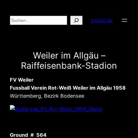
Zum
Inhalt
Suchen
soke2.de
springen
Weiler im Allgäu –
Raiffeisenbank-Stadion
FV Weiler
Fussball Verein Rot-Weiß Weiler im Allgäu 1958
Württemberg, Bezirk Bodensee
Ground # 564