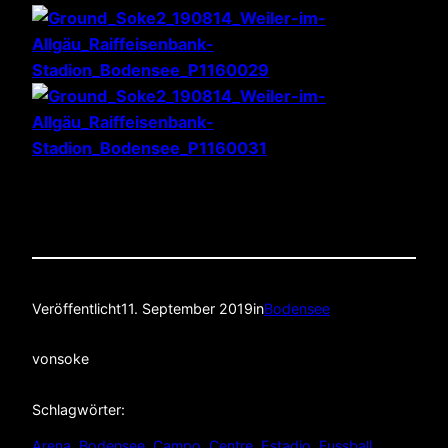
Veröffentlicht
11. September 2019
in
Bodensee
von
soke
Schlagwörter:
Arena
, 
Bodensee
, 
Campo
, 
Centre
, 
Estadio
, 
Fussball