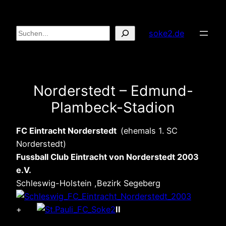
Zum
Inhalt
Suchen
soke2.de
springen
Norderstedt – Edmund-
Plambeck-Stadion
FC Eintracht Norderstedt
(ehemals 1. SC
Norderstedt)
Fussball Club Eintracht von Norderstedt 2003
e.V.
Schleswig-Holstein ,Bezirk Segeberg
+
II