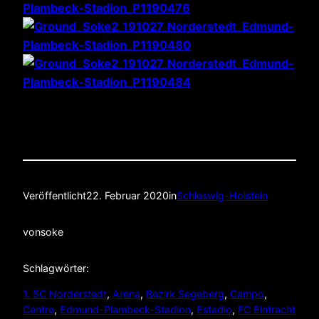
Veröffentlicht
22. Februar 2020
in
Schleswig-Holstein
von
soke
Schlagwörter:
1. SC Norderstedt
, 
Arena
, 
Bezirk Segeberg
, 
Campo
, 
Centre
, 
Edmund-Plambeck-Stadion
, 
Estadio
, 
FC Eintracht