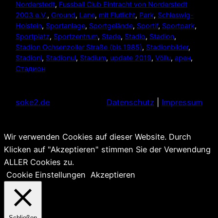
Norderstedt
, 
Fussball Club Eintracht von Norderstedt
2003 e.V.
, 
Ground
, 
Lane
, 
mit Flutlicht
, 
Park
, 
Schleswig-
Holstein
, 
Sportanlage
, 
Sportgelände
, 
Sportif
, 
Sportpark
, 
Sportplatz
, 
Sportzentrum
, 
Stade
, 
Stadio
, 
Stadion
, 
Stadion Ochsenzoller Straße (bis 1985)
, 
Stadionbilder
, 
Stadioni
, 
Stadionul
, 
Stadium
, 
update 2019
, 
Völlu
, 
арен
, 
Стадион
soke2.de
Datenschutz
|
Impressum
Wir verwenden Cookies auf dieser Website. Durch
Klicken auf "Akzeptieren" stimmen Sie der Verwendung
ALLER Cookies zu.
Cookie Einstellungen
Akzeptieren
Schließen