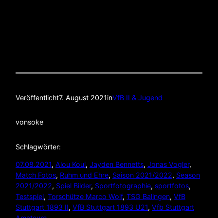
Veröffentlicht
7. August 2021
in
VfB II & Jugend
von
soke
Schlagwörter:
07.08.2021
, 
Alou Koul
, 
Jayden Bennetts
, 
Jonas Vogler
, 
Match Fotos
, 
Ruhm und Ehre
, 
Saison 2021/2022
, 
Season
2021/2022
, 
Spiel Bilder
, 
Sportfotographie
, 
sportfotos
, 
Testspiel
, 
Torschütze Marco Wolf
, 
TSG Balingen
, 
VfB
Stuttgart 1893 II
, 
VfB Stuttgart 1893 U21
, 
Vfb Stuttgart
Amateure