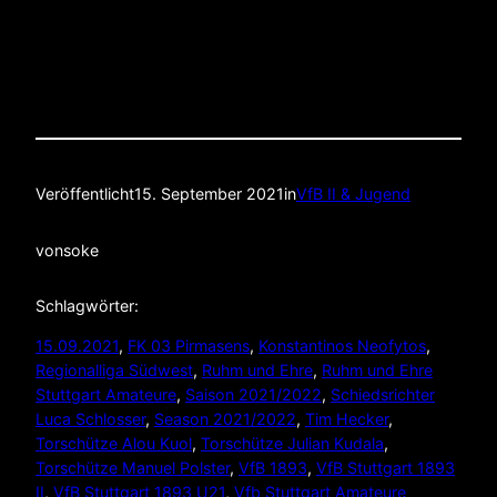
Veröffentlicht
15. September 2021
in
VfB II & Jugend
von
soke
Schlagwörter:
15.09.2021
, 
FK 03 Pirmasens
, 
Konstantinos Neofytos
, 
Regionalliga Südwest
, 
Ruhm und Ehre
, 
Ruhm und Ehre
Stuttgart Amateure
, 
Saison 2021/2022
, 
Schiedsrichter
Luca Schlosser
, 
Season 2021/2022
, 
Tim Hecker
, 
Torschütze Alou Kuol
, 
Torschütze Julian Kudala
, 
Torschütze Manuel Polster
, 
VfB 1893
, 
VfB Stuttgart 1893
II
, 
VfB Stuttgart 1893 U21
, 
Vfb Stuttgart Amateure