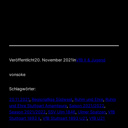
Veröffentlicht
20. November 2021
in
VfB II & Jugend
von
soke
Schlagwörter:
20.11.2021
, 
Regionalliga Südwest
, 
Ruhm und Ehre
, 
Ruhm
und Ehre Stuttgart Amamteure
, 
Saison 2021/2022
, 
Season 2021/2022
, 
SSV Ulm 1846
, 
Ulmer Spatzen
, 
VfB
Stuttgart 1893 II
, 
VfB Stuttgart 1893 U21
, 
VfB U21