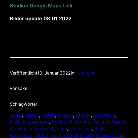
Stadion Google Maps Link
Bilder update 08.01.2022
Veröffentlicht
10. Januar 2022
in
Frankreich
von
soke
Schlagwörter:
Arena
, 
Campo
, 
Centre
, 
Esatdio
, 
Estadio
, 
Flutlicht Ja
, 
Flutlicht vorhanden
, 
Frankreich
, 
Ground
, 
Grounds France
, 
Grounds in Frankreich
, 
Lane
, 
Naturrasen
, 
Park
, 
Rasenplatz
, 
SC Schiltigheim 1914
, 
Sportif
, 
Sporting Club