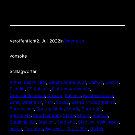
Veröffentlicht
2. Juli 2022
in
Österreich
von
soke
Schlagwörter:
Arena
, 
Bezirk Tirol
, 
Bilder update 2021
, 
Campo
, 
Centre
, 
Estadio
, 
FC Kufstein
, 
Flutlicht vorhanden
, 
Grenzlandstadion
, 
Ground
, 
Kufstein
, 
Kufstein-Arena
, 
Lane
, 
Österreich
, 
Park
, 
Soke2
, 
Soke2 Photographics
, 
Sportanlage
, 
Sportgelände
, 
Sportif
, 
Sportpark
, 
Sportplatz
, 
Sportzentrum
, 
Stade
, 
Stadio
, 
Stadion
, 
Stadionbilder
, 
Stadioni
, 
Stadionul
, 
Stadium
, 
Völlu
, 
арен
, 
арена
, 
Стадион
, 
ტფილისი
, 
スタジアム
, 
体育场