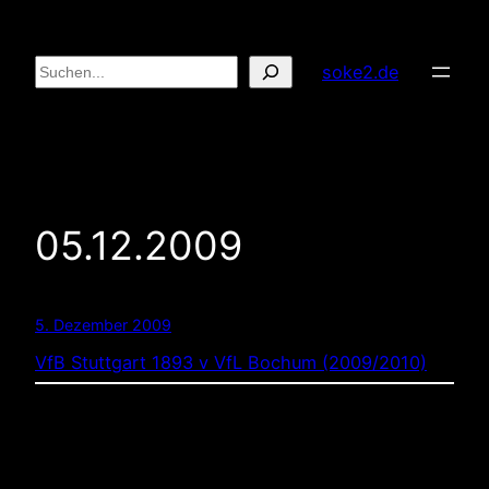
Zum
Inhalt
Suchen
soke2.de
springen
05.12.2009
5. Dezember 2009
VfB Stuttgart 1893 v VfL Bochum (2009/2010)