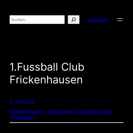
Zum
Inhalt
Suchen
soke2.de
springen
1.Fussball Club
Frickenhausen
3. Juni 2020
Frickenhausen – Kunstrasen Tischardt-Egart
(Hartplatz)