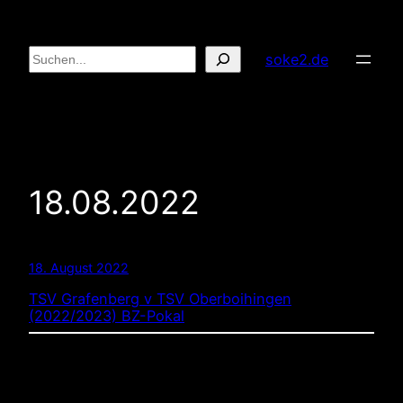
Zum
Inhalt
Suchen
soke2.de
springen
18.08.2022
18. August 2022
TSV Grafenberg v TSV Oberboihingen
(2022/2023) BZ-Pokal