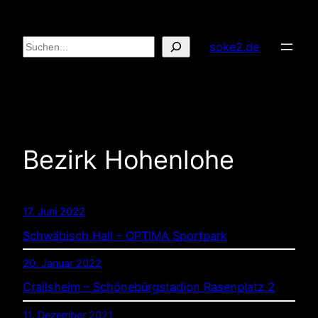
Zum
Inhalt
Suchen
soke2.de
springen
Bezirk Hohenlohe
17. Juni 2022
Schwäbisch Hall – OPTIMA Sportpark
20. Januar 2022
Crailsheim – Schönebürgstadion Rasenplatz 2
11. Dezember 2021