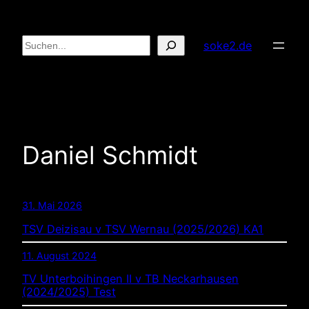
Zum
Inhalt
Suchen
soke2.de
springen
Daniel Schmidt
31. Mai 2026
TSV Deizisau v TSV Wernau (2025/2026) KA1
11. August 2024
TV Unterboihingen II v TB Neckarhausen
(2024/2025) Test