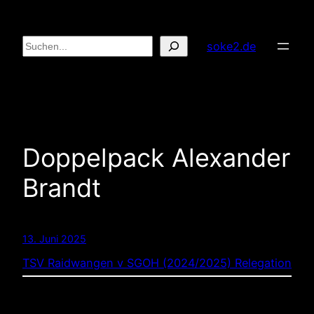
Zum
Inhalt
Suchen
soke2.de
springen
Doppelpack Alexander
Brandt
13. Juni 2025
TSV Raidwangen v SGOH (2024/2025) Relegation