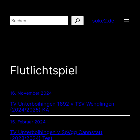
Zum
Inhalt
Suchen
soke2.de
springen
Flutlichtspiel
16. November 2024
TV Unterboihingen 1892 v TSV Wendlingen
(2024/2025) KA
15. Februar 2024
TV Unterboihingen v SpVgg Cannstatt
(2023/2024) Test