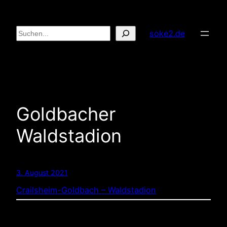
Zum
Inhalt
Suchen
soke2.de
springen
Goldbacher
Waldstadion
3. August 2021
Crailsheim-Goldbach – Waldstadion