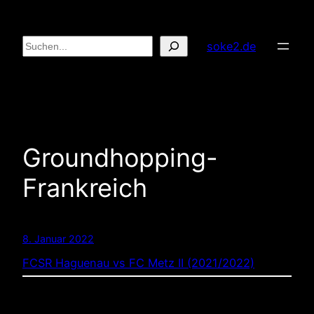
Zum
Inhalt
Suchen
soke2.de
springen
Groundhopping-
Frankreich
8. Januar 2022
FCSR Haguenau vs FC Metz II (2021/2022)