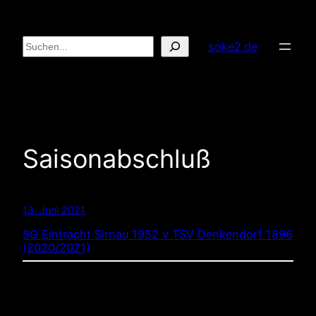
Zum
Inhalt
Suchen
soke2.de
springen
Saisonabschluß
13. Juni 2021
SG Eintracht Sirnau 1952 v TSV Denkendorf 1896
(2020/2021)