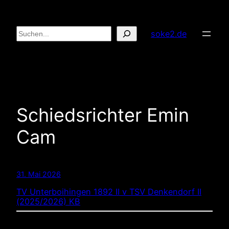
Zum
Inhalt
Suchen
soke2.de
springen
Schiedsrichter Emin
Cam
31. Mai 2026
TV Unterboihingen 1892 II v TSV Denkendorf II
(2025/2026) KB