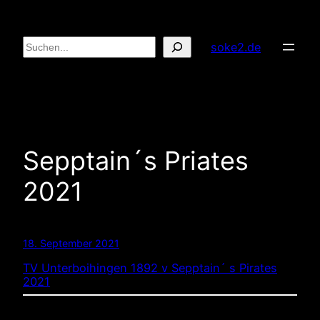
Zum
Inhalt
Suchen
soke2.de
springen
Sepptain´s Priates
2021
18. September 2021
TV Unterboihingen 1892 v Sepptain´ s Pirates
2021