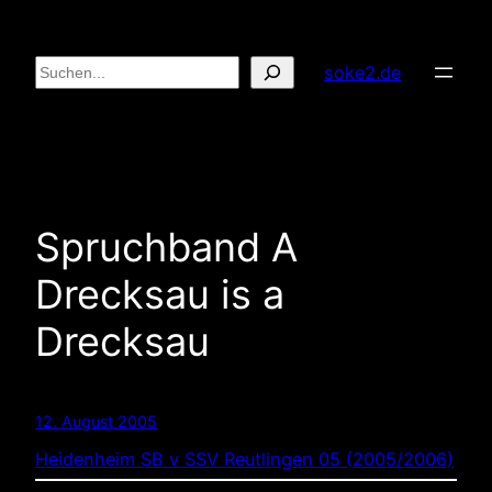
Zum
Inhalt
Suchen
soke2.de
springen
Spruchband A
Drecksau is a
Drecksau
12. August 2005
Heidenheim SB v SSV Reutlingen 05 (2005/2006)