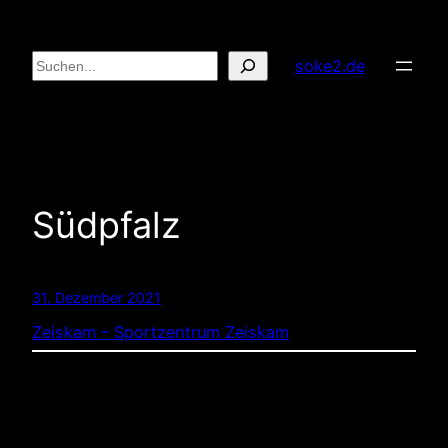
Zum
Inhalt
Suchen
soke2.de
springen
Südpfalz
31. Dezember 2021
Zeiskam – Sportzentrum Zeiskam