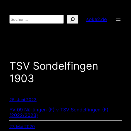
Zum
Inhalt
Suchen
soke2.de
springen
TSV Sondelfingen
1903
25. Juni 2023
FV 09 Nürtingen (F) v TSV Sondelfingen (F)
(2022/2023)
27. Mai 2020