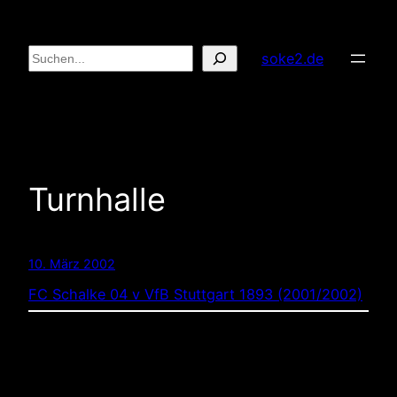
Zum
Inhalt
Suchen
soke2.de
springen
Turnhalle
10. März 2002
FC Schalke 04 v VfB Stuttgart 1893 (2001/2002)