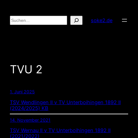
Zum
Inhalt
Suchen
soke2.de
springen
TVU 2
1. Juni 2025
TSV Wendlingen II v TV Unterboihingen 1892 II
(2024/2025) KB
14. November 2021
TSV Wernau II v TV Unterboihingen 1892 II
(2021/2022)