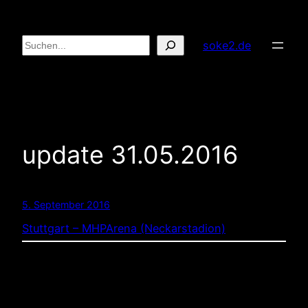
Zum
Inhalt
Suchen
soke2.de
springen
update 31.05.2016
5. September 2016
Stuttgart – MHPArena (Neckarstadion)