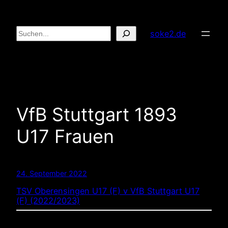
Zum
Inhalt
Suchen
soke2.de
springen
VfB Stuttgart 1893
U17 Frauen
24. September 2022
TSV Oberensingen U17 (F) v VfB Stuttgart U17
(F) (2022/2023)