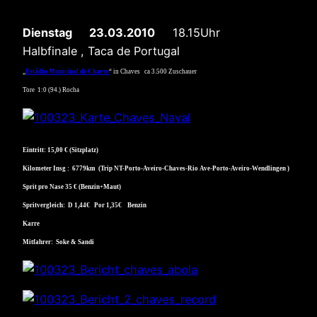
Dienstag 23.03.2010
18.15Uhr
Halbfinale , Taca de Portugal
„
Estádio Municipal de Chaves
“ in Chaves
ca 3.500 Zuschauer
Tore 1:0 (94.) Rocha
Eintritt: 15,00 € (Sitzplatz)
Kilometer Insg : 6779km (Trip NT-Porto-Aveiro-Chaves-Rio Ave-Porto-Aveiro-Wendlingen )
Sprit pro Nase 35 € (Benzin+Maut)
Spritvergleich: D 1,44€ Por 1,35€ Benzin
Karre
Mitfahrer: Soke & Sandi