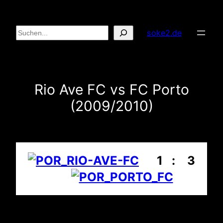
Zum
Inhalt
Suchen
soke2.de
springen
Rio Ave FC vs FC Porto
(2009/2010)
1 : 3