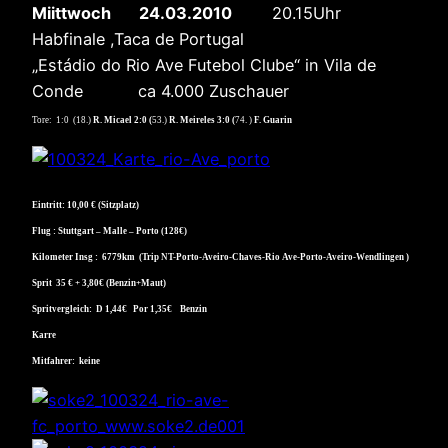
Miittwoch 24.03.2010
20.15Uhr
Habfinale ,Taca de Portugal
„Estádio do Rio Ave Futebol Clube“ in Vila de
Conde ca 4.000 Zuschauer
Tore: 1:0 (18.)
R. Micael 2:0 (
53.)
R. Meireles 3:0 (
74. )
F. Guarin
Eintritt: 10,00 € (Sitzplatz)
Flug : Stuttgart – Malle – Porto (128€)
Kilometer Insg : 6779km (Trip NT-Porto-Aveiro-Chaves-Rio Ave-Porto-Aveiro-Wendlingen )
Sprit 35 € + 3,80€ (Benzin+Maut)
Spritvergleich: D 1,44€ Por 1,35€ Benzin
Karre
Mitfahrer:
keine