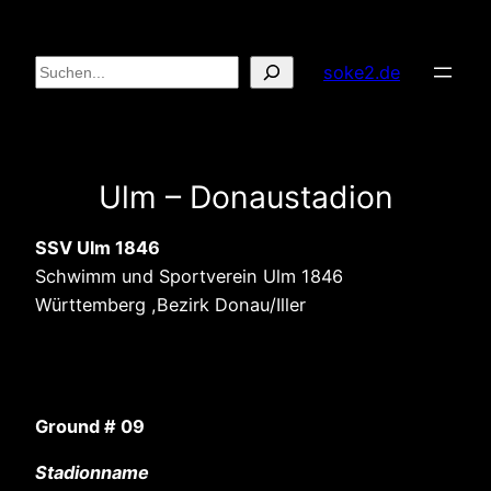
Zum
Inhalt
Suchen
soke2.de
springen
Ulm – Donaustadion
SSV Ulm 1846
Schwimm und Sportverein Ulm 1846
Württemberg ,Bezirk Donau/Iller
Ground # 09
Stadionname