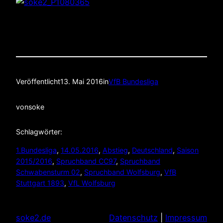
Veröffentlicht
13. Mai 2016
in
VfB Bundesliga
von
soke
Schlagwörter:
1.Bundesliga
, 
14.05.2016
, 
Abstieg
, 
Deutschland
, 
Saison
2015/2016
, 
Spruchband CC97
, 
Spruchband
Schwabensturm 02
, 
Spruchband Wolfsburg
, 
VfB
Stuttgart 1893
, 
VfL Wolfsburg
soke2.de
Datenschutz
|
Impressum