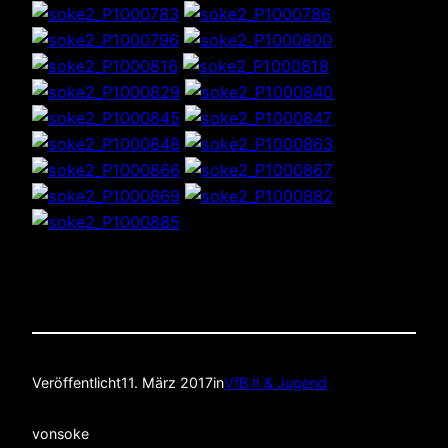
Veröffentlicht
11. März 2017
in
VfB II & Jugend
von
soke