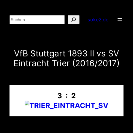
Zum
Inhalt
Suchen
soke2.de
springen
VfB Stuttgart 1893 II vs SV
Eintracht Trier (2016/2017)
3 : 2