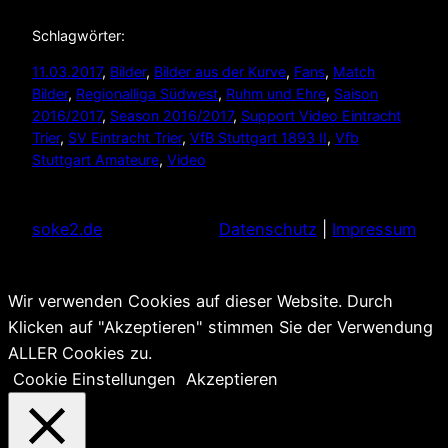
Schlagwörter:
11.03.2017
, 
Bilder
, 
Bilder aus der Kurve
, 
Fans
, 
Match
Bilder
, 
Regionalliga Südwest
, 
Ruhm und Ehre
, 
Saison
2016/2017
, 
Season 2016/2017
, 
Support Video Eintracht
Trier
, 
SV Eintracht Trier
, 
VfB Stuttgart 1893 II
, 
Vfb
Stuttgart Amateure
, 
Video
soke2.de
Datenschutz
|
Impressum
Wir verwenden Cookies auf dieser Website. Durch
Klicken auf "Akzeptieren" stimmen Sie der Verwendung
ALLER Cookies zu.
Cookie Einstellungen
Akzeptieren