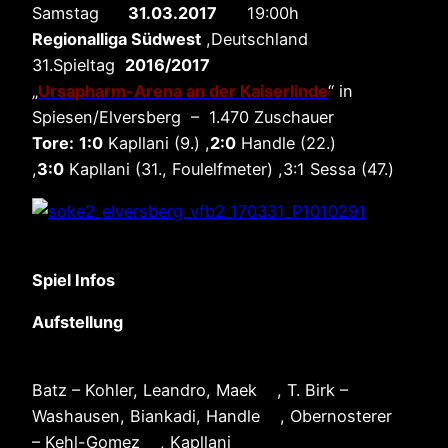
Samstag
31.03.2017
19:00h
Regionalliga Südwest
,Deutschland
31.Spieltag
2016/2017
„
Ursapharm-Arena an der Kaiserlinde
“ in
Spiesen/Elversberg – 1.470 Zuschauer
Tore:
1:0
Kapllani (9.) ,
2:0
Handle (22.)
,
3:0
Kapllani (31., Foulelfmeter) ,3:1 Sessa (47.)
Spiel Infos
Aufstellung
Batz – Kohler, Leandro, Maek , T. Birk –
Washausen, Biankadi, Handle , Obernosterer
– Kehl-Gomez , Kapllani