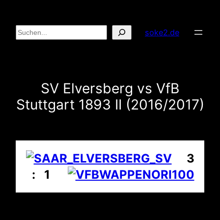
Zum
Inhalt
Suchen
soke2.de
springen
SV Elversberg vs VfB
Stuttgart 1893 II (2016/2017)
3
: 1