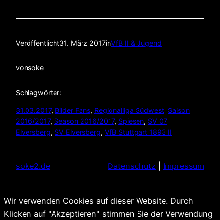
Veröffentlicht
31. März 2017
in
VfB II & Jugend
von
soke
Schlagwörter:
31.03.2017
, 
Bilder Fans
, 
Regionalliga Südwest
, 
Saison
2016/2017
, 
Season 2016/2017
, 
Spiesen
, 
SV 07
Elversberg
, 
SV Elversberg
, 
VfB Stuttgart 1893 II
soke2.de
Datenschutz
|
Impressum
Wir verwenden Cookies auf dieser Website. Durch
Klicken auf "Akzeptieren" stimmen Sie der Verwendung