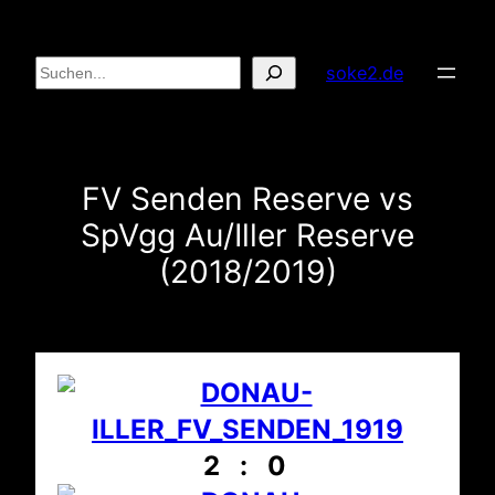
Zum
Inhalt
Suchen
soke2.de
springen
FV Senden Reserve vs
SpVgg Au/Iller Reserve
(2018/2019)
2 : 0