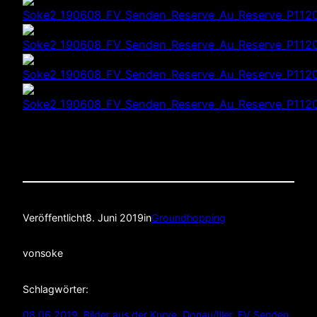
Veröffentlicht
8. Juni 2019
in
Groundhopping
von
soke
Schlagwörter:
08.06.2019
, 
Bilder aus der Kurve
, 
Donau/Iller
, 
FV Senden