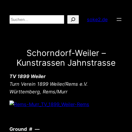
Zum
Inhalt
Suchen
soke2.de
springen
Schorndorf-Weiler –
Kunstrassen Jahnstrasse
TV 1899 Weiler
Turn Verein 1899 Weiler/Rems e.V.
Württemberg, Rems/Murr
Ground # —