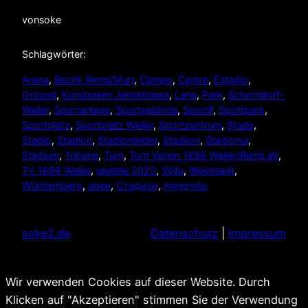
von
soke
Schlagwörter:
Arena
, 
Bezirk Rems/Murr
, 
Campo
, 
Centre
, 
Estadio
, 
Ground
, 
Kunstrasen Jahnstrasse
, 
Lane
, 
Park
, 
Schorndorf-
Weiler
, 
Sportanlage
, 
Sportgelände
, 
Sportif
, 
Sportpark
, 
Sportplatz
, 
Sportplatz Weiler
, 
Sportzentrum
, 
Stade
, 
Stadio
, 
Stadion
, 
Stadionbilder
, 
Stadioni
, 
Stadionul
, 
Stadium
, 
Tribüne
, 
Turn
, 
Turn Verein 1899 Weiler/Rems eV
, 
TV 1899 Weiler
, 
update 2020
, 
Völlu
, 
Weinstadt
, 
Württemberg
, 
арен
, 
Стадион
, 
ტფილისი
soke2.de
Datenschutz
|
Impressum
Wir verwenden Cookies auf dieser Website. Durch
Klicken auf "Akzeptieren" stimmen Sie der Verwendung