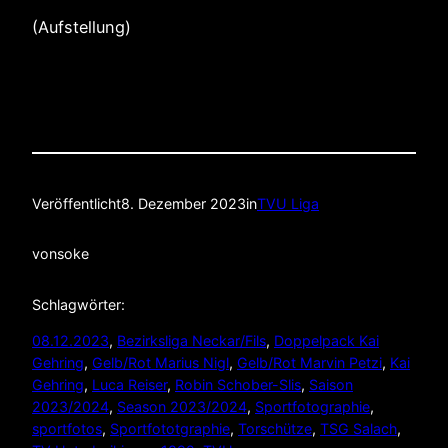
(Aufstellung)
Veröffentlicht
8. Dezember 2023
in
TVU Liga
von
soke
Schlagwörter:
08.12.2023
, 
Bezirksliga Neckar/Fils
, 
Doppelpack Kai
Gehring
, 
Gelb/Rot Marius Nigl
, 
Gelb/Rot Marvin Petzi
, 
Kai
Gehring
, 
Luca Reiser
, 
Robin Schober-Slis
, 
Saison
2023/2024
, 
Season 2023/2024
, 
Sportfotographie
, 
sportfotos
, 
Sportfototgraphie
, 
Torschütze
, 
TSG Salach
, 