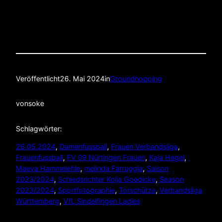
Veröffentlicht
26. Mai 2024
in
Groundhopping
von
soke
Schlagwörter:
26.05.2024
, 
Damenfussball
, 
Frauen Verbandsliga
, 
Frauenfussball
, 
FV 09 Nürtingen Frauen
, 
Kaja Hegel
, 
Maeva Hammelehle
, 
melinda Farruggia
, 
Saison
2023/2024
, 
Schiedsrichter Kolja Goedicke
, 
Season
2023/2024
, 
Sportfotographie
, 
Torschütze
, 
Verbandsliga
Württemberg
, 
VfL Sindelfingen Ladies