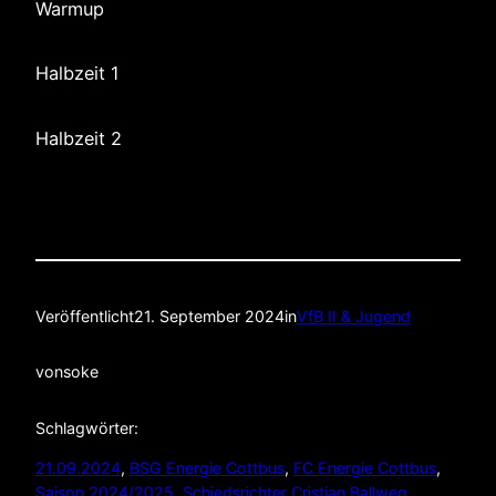
Warmup
Halbzeit 1
Halbzeit 2
Veröffentlicht
21. September 2024
in
VfB II & Jugend
von
soke
Schlagwörter:
21.09.2024
, 
BSG Energie Cottbus
, 
FC Energie Cottbus
, 
Saison 2024/2025
, 
Schiedsrichter Cristian Ballweg
, 