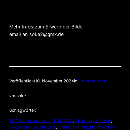
Mehr Infos zum Erwerb der Bilder
email an soke2@gmx.de
Veröffentlicht
10. November 2024
in
Groundhopping
von
soke
Schlagwörter:
1.FC Frickenhausen II
, 
10.11.2024
, 
Adrian Lutz
, 
Derby
, 
Doppelpack Adrian Lutz
, 
Dreierpack Pascal Schwickert
, 